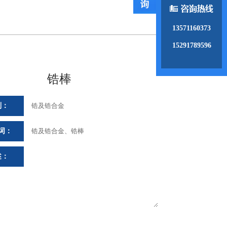
13571160373
15291789596
锆棒
别：
锆及锆合金
词：
锆及锆合金、锆棒
述：