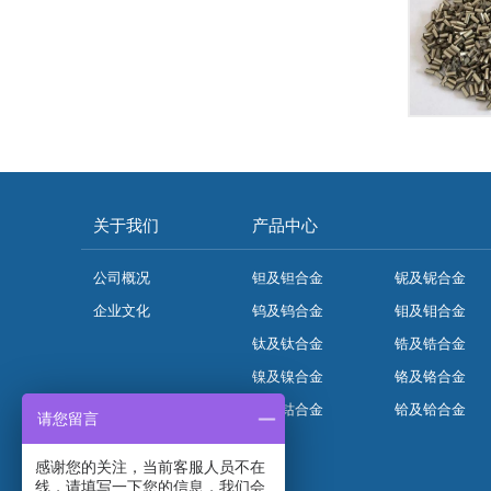
关于我们
产品中心
公司概况
钽及钽合金
铌及铌合金
企业文化
钨及钨合金
钼及钼合金
钛及钛合金
锆及锆合金
镍及镍合金
铬及铬合金
钴及钴合金
铪及铪合金
请您留言
感谢您的关注，当前客服人员不在
线，请填写一下您的信息，我们会