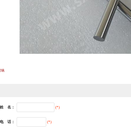
坩埚
姓 名：
(*)
电 话：
(*)